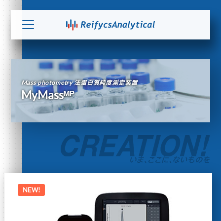
Mass photometry 法蛋白質純度測定装置
MyMassᴹᴾ
NEW!