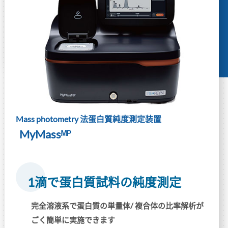
Mass photometry 法蛋白質純度測定装置
MyMassᴹᴾ
1滴で蛋白質試料の純度測定
完全溶液系で蛋白質の単量体/ 複合体の比率解析が
ごく簡単に実施できます