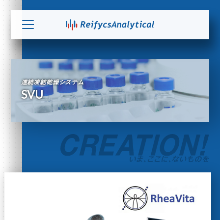
連続凍結乾燥システム
SVU