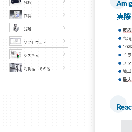
Amig
分析
実際
作製
分離
反応
高精
ソフトウェア
10
ドラ
システム
スタ
消耗品・その他
簡単
最大
Rea