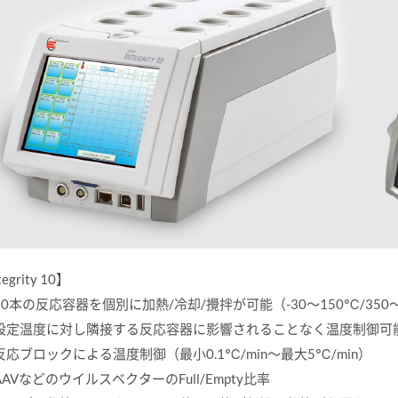
egrity 10】
10本の反応容器を個別に加熱/冷却/攪拌が可能（-30～150℃/350～1
設定温度に対し隣接する反応容器に影響されることなく温度制御可
反応ブロックによる温度制御（最小0.1℃/min～最大5℃/min）
AAVなどのウイルスベクターのFull/Empty比率