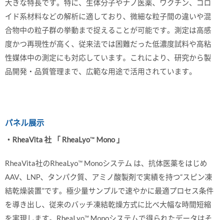
大きな特長です。特に、生体分子やナノ医薬、ワクチン、コロ
イド系材料などの解析に適しており、微細な粒子間の違いや混
合物中の粒子群の挙動まで捉えることが可能です。測定は高感
度かつ再現性が高く、従来法では困難だった低濃度試料や高粘
性媒体中の測定にも対応しています。これにより、研究から製
品開発・品質管理まで、広範な用途で活用されています。
パネル展示
・RheaVita 社 「 RheaLyo™ Mono 」
RheaVita社のRheaLyo™ Monoシステム は、抗体医薬をはじめ
AAV、LNP、タンパク質、アミノ酸製剤で実績を持つ“スピン凍
結乾燥装置”です。極少量サンプルで速やかに最適プロセス条件
を導き出し、従来のバッチ凍結乾燥方式に比べ大幅な時間短縮
を実現します。RheaLyo™ Monoシステムで得られたデータはそ